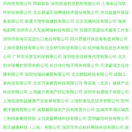
邦科技有限公司
周易算命
深圳排放权交易所有限公司
上海幸运鸟软
件科技有限公司
北京易诚互动网络技术股份有限公司
河北超盛环保设
备有限公司
南通大翔华保健枕有限公司
北京克佩科技有限公司
海南
电影网
深圳市久久互娱网络科技有限公司
官渡区雷霆技术服务工作室
深圳市前海贝克进出口食品有限公司
四川恩曼环保设备制造有限公司
上海玲茏科技有限公司
北京卵匀科技有限公司
杭州焕旭信息技术有限
公司
广州市乐萱宝科技有限公司
深圳恒安信财务代理有限公司
北京
邻丰味餐饮管理有限公司
长沙传灯电子商务有限公司
天津蒙域文化传
播有限公司
深圳恒瑞硅橡胶有限公司
北京静聪科技有限公司
成都上
泰科技有限公司
北京万体教育科技有限公司
青花鱼（北京）健康产业
科技有限公司
上海娅力房地产经纪有限公司
深圳市创晟电子有限公司
上海临港恒益健康产业发展有限公司
上海乾泰信息技术有限公司
郑州
傲洋服饰有限公司
成都威斯德农产品有限责任公司
盐城市亭湖区城西
三利得家禽经营部
义乌龙眼网络科技有限公司
昆明臧培科技有限公司
朗天健康科技（上海）有限公司
深圳市华企标杆网络科技有限公司
旌